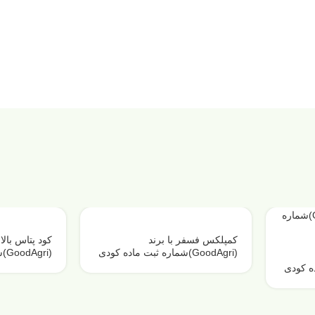
کمپلکس فسفر با برند
کود پتاس بالا 
(GoodAgri)شماره ثبت ماده کودی
(i
: 32855
: 25169
ماده کودی