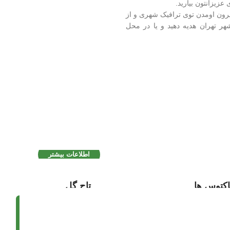
 عزیزانتون بیارید.
یرون اومدن توی ترافیک شهری و از
شهر تهران هدیه دهید و یا در محل
حس خوب مراقبت
انواع بنسای وارداتی
از کوچیک تا بزرگ
اطلاعات بیشتر
کتوس ها
تاج گل
شاهده کنید
مشاهده کنید