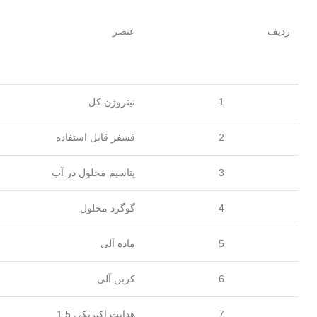
ردیف
عنصر
1
نیتروژن کل
2
فسفر قابل استفاده
3
پتاسیم محلول در آب
4
گوگرد محلول
5
ماده آلی
6
کربن آلی
7
هدایت اکتریکی 1:5