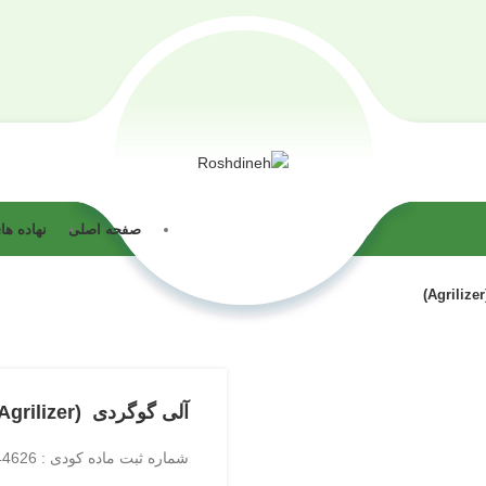
صفحه اصلی
نهاده ه
آلی گوگردی (Agrilizer)
شماره ثبت ماده کودی : 344626