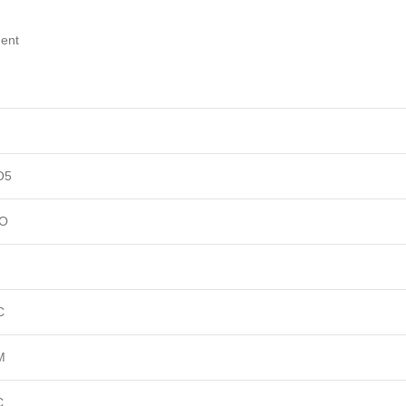
ent
O5
O
C
M
C