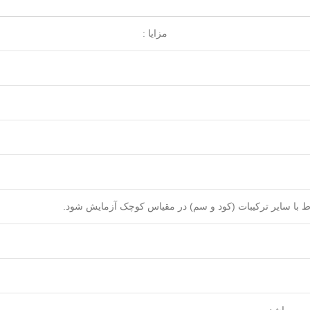
مزایا :
اط با سایر ترکیبات (کود و سم) در مقیاس کوچک آزمایش شود.
 می باشد.