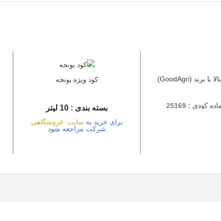
 برند (GoodAgri)
کود ویژه یونجه
 کودی : 25169
ش
بسته بندی : 10 لیتر
برای خرید به
سایت فروشگاهی
شرکت مراجعه شود
دسته:
کودهای برند GoodAgri
,
کود
ویژه یونجه
,
نهاده های کشاورزی
رشدینه