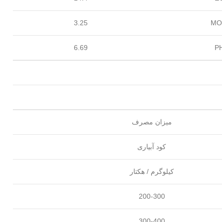
3.25
MO
6.69
P
میزان مصرف
کود آبیاری
کیلوگرم / هکتار
200-300
300-400