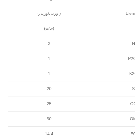
Elem
( وزنی/وزنی)
(w/w)
2
N
1
P2
1
K2
20
S
25
O
50
O
14.4
E