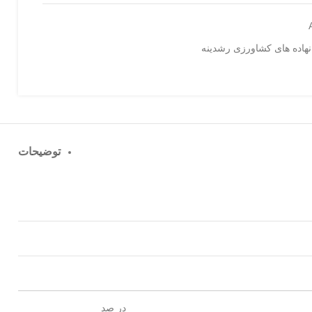
نهاده های کشاورزی رشدینه
توضیحات
در صد