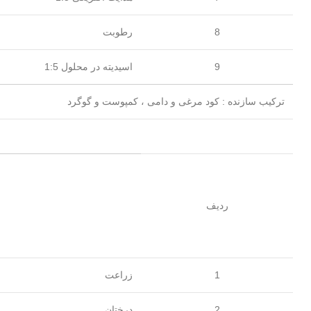
8
رطوبت
9
اسیدیته در محلول 1:5
ترکیب سازنده : کود مرغی و دامی ، کمپوست و گوگرد
ردیف
1
زراعت
2
درختان