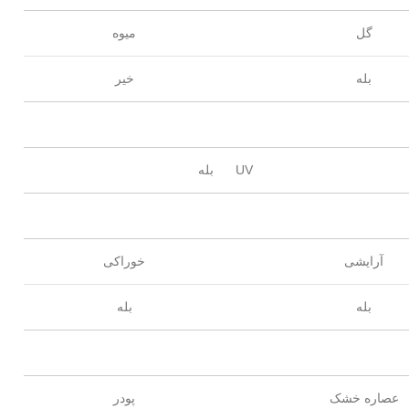
گل
میوه
بله
خیر
UV
بله
آرایشی
خوراکی
بله
بله
عصاره خشک
پودر