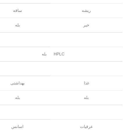
ریشه
ساقه
خیر
بله
HPLC
بله
غذا
بهداشتی
بله
بله
عرقیات
اسانس