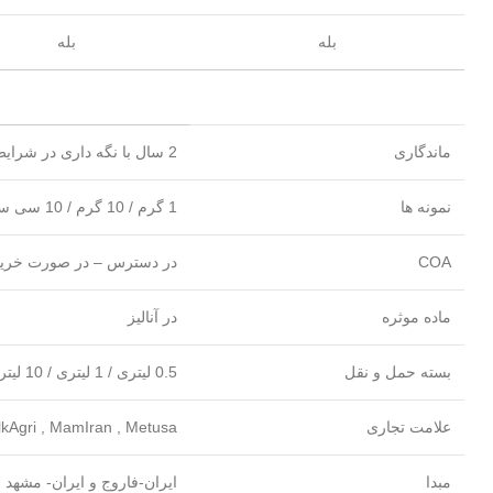
بله
بله
ماندگاری
2 سال با نگه داری در شرایط مطلوب
نمونه ها
1 گرم / 10 گرم / 10 سی سی / 100 سی سی
COA
در دسترس – در صورت خرید
ماده موثره
در آنالیز
بسته حمل و نقل
0.5 لیتری / 1 لیتری / 10 لیتری / 20 / لیتری / 1 کیلوگرم / 10 کیلوگرم /25 کیلوگرم
علامت تجاری
lkAgri , MamIran , Metusa
مبدا
ایران-فاروج و ایران- مشهد